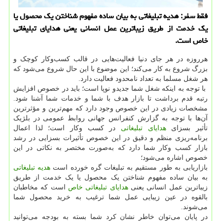
فقط سفر: هدیه تبلیغاتی به بیان ساده مفهوم شناختن یك محصول یا
یك خدمت از طریق زیباترین عمل انسانی یعنی هدایای تبلیغاتی
خاص است.
هرروزه در هر جای دنیا فعالیت‌هایی در قالب کسب‌وکار کوچک و
بزرگ شروع به کار می‌کند؛ این موضوع با این حال شروع می‌شود که
هر شغل مسلما به تعداد نامحدود فعالیت دارد.
با توجه به اینکه شغل شما جدیدو نوپا است؛ باید در خصوص افزایش
رتبه قدم برداشت تا بازار هدف با شما و خدمات شما آشنا شود.
مشخصات زیادی در این خصوص وجود دارد که مهم‌ترین و مؤثرترین
آن‌ها با توجه به گزارش کنفرانس جهانی روابط عمومی در بلژیک
تأثیر بسزای
هدایای تبلیغاتی
در کسب وکار است؛ لذا اعمال
برنامه‌ریزی منظم و دقیق در این خصوص تأثیرات بسزایی در رشد
بازار کسب وکار شما دارد که به‌صورت مختصر به نکاتی در این
خصوص اشاره می‌شود؛
بازاریابی به طور مستقیم به تبلیغات گره خورده است
هدیه تبلیغاتی
به بیان ساده مفهوم شناختن یک محصول یا یک خدمت از طریق
زیباترین عمل انسانی یعنی
هدایای تبلیغاتی خاص
است که مخاطبان
بالقوه در عین زیبایی عمل شما ترغیب به خرید محصول شما
می‌شوند.
در پایان می‌توان خاطر نشان کرد شما بسته به بودجه می‌توانید