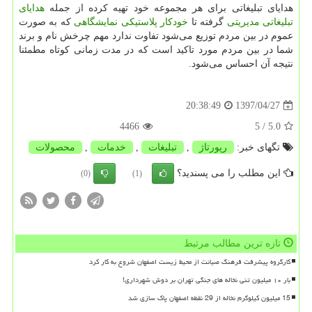
هدایای تبلیغاتی برای هر مجموعه خود تهیه کرده از جمله
هدایای
تبلیغاتی مدیریتی
گرفته تا
خودکار پلاستیکی نمایشگاهی
که به صورت
عموم در بین مردم توزیع می‌شود تفاوت ندارد مهم چرخش نام و برند
شما در بین مردم مورد تاکید است که در مدت زمانی کوتاه مطمئنا
نتیجه آن احساس می‌شود.
1397/04/27
20:38:49
4466
/ 5
5.0
تگهای خبر:
رپورتاژ
,
تبلیغات
,
خدمات
,
محصولات
این مطلب را می پسندید؟
(0)
(1)
تازه ترین مطالب مرتبط
کارگروه پیشرفت فرهنگ صیانت از محیط زیست اصفهان شروع به کار کرد
بار ۱۰ میلیون تنی نخاله های جنگی تهران بر دوش شهرداری!
15 میلیون کیلوگرم نخاله از 29 نقطه اصفهان پاک سازی شد