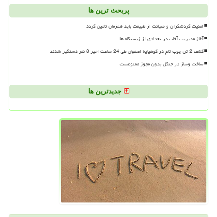
پربحث ترین ها
امنیت گردشگران و صیانت از طبیعت باید همزمان تامین گردد
آغاز مدیریت آفات در تعدادی از زیستگاه ها
کشف 2 تن چوب تاغ در کوهپایه اصفهان طی 24 ساعت اخیر 8 نفر دستگیر شدند
ساخت وساز در جنگل بدون مجوز ممنوعست
جدیدترین ها