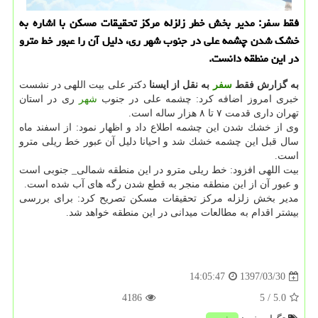
فقط سفر: مدیر بخش خطر زلزله مركز تحقیقات مسكن با اشاره به
خشك شدن چشمه علی در جنوب شهر ری، دلیل آن را عبور خط مترو
در این منطقه دانست.
به گزارش فقط
سفر
به نقل از ایسنا
دكتر علی بیت اللهی در نشست
خبری امروز اضافه كرد: چشمه علی در جنوب
شهر
ری در استان
تهران داری قدمت ۷ تا ۸ هزار ساله است.
وی از خشك شدن این چشمه اطلاع داد و اظهار نمود: از اسفند ماه
سال قبل این چشمه خشك شد و احیانا دلیل آن عبور خط ریلی مترو
است.
بیت اللهی افزود: خط ریلی مترو در این منطقه شمالی_ جنوبی است
و عبور آن از این منطقه منجر به قطع شدن رگه های آب شده است.
مدیر بخش زلزله مركز تحقیقات مسكن تصریح كرد: برای بررسی
بیشتر اقدام به مطالعات میدانی در این منطقه خواهد شد.
1397/03/30
14:05:47
4186
/ 5
5.0