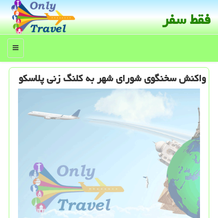
فقط سفر
منو
واكنش سخنگوی شورای شهر به كلنگ زنی پلاسكو