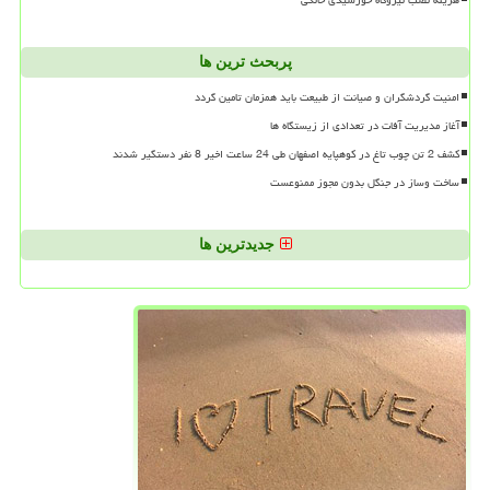
هزینه نصب نیروگاه خورشیدی خانگی
پربحث ترین ها
امنیت گردشگران و صیانت از طبیعت باید همزمان تامین گردد
آغاز مدیریت آفات در تعدادی از زیستگاه ها
کشف 2 تن چوب تاغ در کوهپایه اصفهان طی 24 ساعت اخیر 8 نفر دستگیر شدند
ساخت وساز در جنگل بدون مجوز ممنوعست
جدیدترین ها