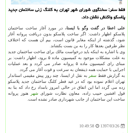
فقط سفر: سخنگوی شورای شهر تهران به كلنگ زنی ساختمان جدید
پلاسكو واكنش نشان داد.
علی اعطا در گفت وگو با ایسنا،
در مورد آغاز ساخت ساختمان
پلاسكو اظهار داشت: اگر ساخت پلاسكو بدون دریافت پروانه آغاز
شود، گذشته از اینكه مغایر قانون است، بیم آن هست كه اختلاف
نظر طرفین بعدها كار را به بن بست بكشاند.
وی با اشاره به اینكه باید درخواست مالك برای ساخت ساختمان جدید
به علت مشكلات موجود به كمیسیون ماده ۵ برود، اظهار داشت: بر
مبنای رای كمیسیون ماده ۵ پروانه صادر می گردد و بعد عملیات
اجرایی با حمایت همه ذینفعان به سرعت و قوت آغاز می گردد.
به گزارش فقط
سفر
به نقل از ایسنا، چند روز پیش مقیمی استاندار
تهران اعلام نموده بود كه در عید فطر كلنگ ساختمان جدید پلاسكو
زده می گردد اما این اتفاق در حالی امروز بامداد رخ داد كه بنا به
قول افشین حبیب زاده، معاون نظارت شورای
شهر
هنوز پروانه
ساخت این ساختمان از جانب شهرداری صادر نشده است.
1397/03/26
10:49:58