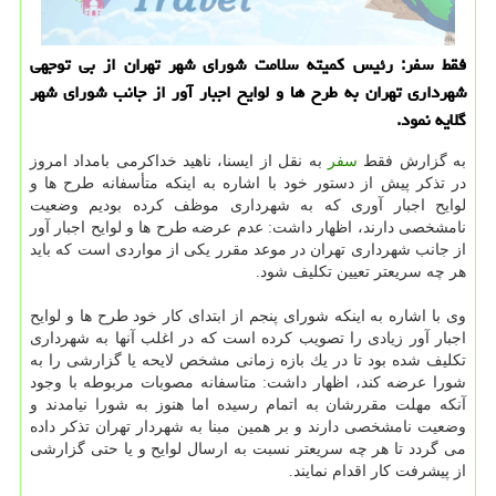
فقط سفر: رئیس كمیته سلامت شورای شهر تهران از بی توجهی
شهرداری تهران به طرح ها و لوایح اجبار آور از جانب شورای شهر
گلایه نمود.
به گزارش فقط
سفر
به نقل از ایسنا، ناهید خداكرمی بامداد امروز
در تذكر پیش از دستور خود با اشاره به اینكه متأسفانه طرح ها و
لوایح اجبار آوری كه به شهرداری موظف كرده بودیم وضعیت
نامشخصی دارند، اظهار داشت: عدم عرضه طرح ها و لوایح اجبار آور
از جانب شهرداری تهران در موعد مقرر یكی از مواردی است كه باید
هر چه سریعتر تعیین تكلیف شود.
وی با اشاره به اینكه شورای پنجم از ابتدای كار خود طرح ها و لوایح
اجبار آور زیادی را تصویب كرده است كه در اغلب آنها به شهرداری
تكلیف شده بود تا در یك بازه زمانی مشخص لایحه یا گزارشی را به
شورا عرضه كند، اظهار داشت: متاسفانه مصوبات مربوطه با وجود
آنكه مهلت مقررشان به اتمام رسیده اما هنوز به شورا نیامدند و
وضعیت نامشخصی دارند و بر همین مبنا به شهردار تهران تذكر داده
می گردد تا هر چه سریعتر نسبت به ارسال لوایح و یا حتی گزارشی
از پیشرفت كار اقدام نمایند.