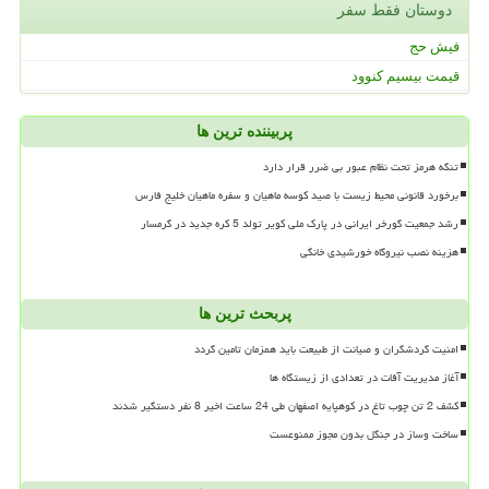
دوستان فقط سفر
فیش حج
قیمت بیسیم کنوود
پربیننده ترین ها
تنگه هرمز تحت نظام عبور بی ضرر قرار دارد
برخورد قانونی محیط زیست با صید کوسه ماهیان و سفره ماهیان خلیج فارس
رشد جمعیت گورخر ایرانی در پارک ملی کویر تولد 5 کره جدید در گرمسار
هزینه نصب نیروگاه خورشیدی خانگی
پربحث ترین ها
امنیت گردشگران و صیانت از طبیعت باید همزمان تامین گردد
آغاز مدیریت آفات در تعدادی از زیستگاه ها
کشف 2 تن چوب تاغ در کوهپایه اصفهان طی 24 ساعت اخیر 8 نفر دستگیر شدند
ساخت وساز در جنگل بدون مجوز ممنوعست