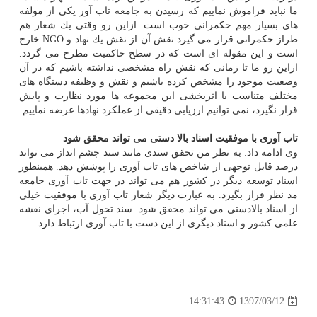
ما نباید فراموش نماییم كه رسیدن به جامعه تاب آور یكی از مولفه
های بسیار مهم حكمرانی خوب است. ازاین رو وقتی یك شعار هم
طراز حكمرانی قرار می گیرد نقش آن از نقش یك نهاد و NGO خارج
است و این مقوله ای است كه در سطح حاكمیت مطرح می گردد.
ازاین رو ما تا زمانی كه نقش راه مشخصی نداشته باشیم كه در آن
وضعیت موجود را مشخص كرده باشیم و نقش و وظیفه دستگاه های
مختلف متناسب با اثربخشی این مجموعه ها مورد نظارت و پایش
قرار نگیرد، نمی توانیم ارزیابی دقیقی از عملكرد نهادها عرضه نماییم.
تاب آوری با موفقیت اسناد بالا دستی می تواند محقق شود
وی ادامه داد: به نظر من تحقق سندی مانند سند چشم انداز می تواند
درصد قابل توجهی از شاخص های تاب آوری را پوشش دهد. همینطور
اسناد توسعه دیگر در كشور هم می تواند در جهت تاب آوری جامعه
مد نظر قرار بگیرد. به عبارت دیگر شعار تاب آوری با موفقیت خیلی
از اسناد بالادستی می تواند محقق شود. سند تحول آب، اجرای نقشه
علمی كشور و اسناد دیگری از این دست با تاب آوری ارتباط دارد.
1397/03/12
14:31:43