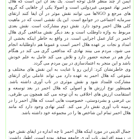
ایمن از چند منظر قابل توجه است. یك بعد آن این است كه هلال
احمر نهاد عمومی غیردولتی است و اصولا یكی از جاهایی كه گروه
های مرجع و NGOها می توانند نقش موثر در آن ایفا كنند ارتقای
سرمایه اجتماعی در جوامع است. این یك نقشی است كه در ماهیت
كلی هلال احمر وجود دارد. نقش دوم مشاركت است. نقش بعدی
مربوط به واژه داوطلب است و بعد دیگر نقش مدافعی گری هلال
احمر در كنار عمل اجرایی است. در واقع به خاطر اینكه بخشی از
امداد و نجات بر عهده هلال احمر است و عموما هم داوطلبانه انجام
می شود، مردم می بینند نهادی كه مدافعی گری می كند در هنگام
نیاز هم در صحنه حضور دارد و تلاش می كند عامل به علم خودش
باشد و این منجر به اعتمادسازی در بین مردم می گردد.
وی خاطرنشان كرد: ازاین رو با عنایت به این نقش های مختلف و
متنوعی كه هلال احمر به عهده دارد می تواند عاملی برای ارتقای
مشاركت قلمداد شود و نقش موثری در تاب آوری داشته باشد.
همینطور نوع ارزش ها و اصولی كه هلال احمر در بعد توسعه و
استقامت ارزش های اخلاقی به آن توجه می كند همچون بی طرفی،
بی غرضی و بشردوستی، خصوصیت هایی است كه هلال احمر را در
زمینه تاب آوری نقش دار می كند. كمتر نهادی وجود دارد كه مانند
هلال احمر تمام این شاخص ها را در مجموعه خود داشته باشد.
جمال الدینی در مورد اینكه هلال احمر تا چه اندازه در ایفای نقش خود
در زمینه افزایش تاب آوری جامعه موفق بوده است، اظهار داشت: