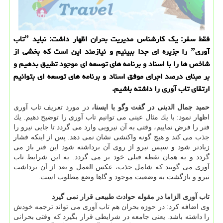
فقط سفر: یك كارشناس مدیریت بحران اظهار داشت: نباید ˮتاب
آوریˮ را جزیره ای جدا ببینیم و نیازمند این است كه بخشی از
شاخص ها را با اسناد و برنامه های توسعه ای موجود تطبیق بدهیم و
بر مبنای درصد اجرای موفق اسناد و برنامه های توسعه ای بتوانیم
ارتقای تاب آوری را داشته باشیم.
حمید جمال الدینی در گفت وگو با ایسنا،
در مورد تعریف تاب آوری
اظهار نمود: با یك مثال عینی می توانیم تاب آوری را توضیح دهیم. یك
فنر را فرض نماییم، وقتی به آن نیرویی وارد می گردد تا جایی نیرو را
جذب می كند و هیچ گونه واكنشی نشان نمی دهد. پس از اینكه فشار
زیادتر شود و سپس نیرو از روی آن برداشته شود این فنر باز می
گردد و به همان نقطه قبلی خود بر می گردد. به این شرایط تاب
آوری می گویند كه شامل جذب، عكس العمل و بعد از آن برداشت
نیرو و بازگشت به وضعیت موجود و گاها وضع مطلوب است.
تاب آوری الزاما در مقوله حوادث طبیعی قرار نمی گیرد
وی اضافه كرد: در حوزه بحران هم تاب آوری می تواند ترجمه خودش
را داشته باشد. یعنی جامعه در شرایطی قرار بگیرد كه وقتی بحرانی