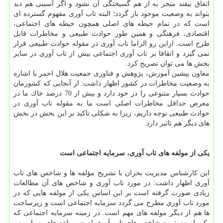
اتفاق بیفتد منجر به از هم گسیختگی آن نشود و اگر آسیبی هم دید
بتواند به وضعیت موجود باز گردد؛ البته تاب آوری مفهوم گسترده ای
است كه در تمام حیطه های اصلی همچون حیطه های اجتماعی،
اقتصادی، فرهنگی و همین طور حوادث طبیعی و مخاطرات قابل
طرح است. ازاین رو الزاما تاب آوری در مقوله حوادث طبیعی قرار
نمی گیرد و اتفاقا بر تاب آوری اجتماعی بیش از تاب آوری در سایر
بخش ها می توان تصریح كرد.
معاون پیشین آموزش، پژوهش و فناوری جمعیت هلال احمر با اشاره
به وضعیت مخاطرات در كشور اظهار داشت: از آنجایی كه كشورمان
حوادث بسیار متنوعی را در خود دارد و بیش از 70 درصد خاك ما در
معرض حداقل مخاطرات اصلی است ما به مقوله تاب آوری در
حوادث طبیعی توجه داریم، زیرا به شكلی تاكید بر این بخش در بخش
های دیگر هم تاثیر دارد.
یكی از مولفه های تاب آوری، سرمایه اجتماعی است
این كارشناس مدیریت بحران با تشریح مؤلفه ها و شاخص های تاب
آوری اظهار داشت: در مورد تاب آوری و شاخص های آن مطالعات
زیادی صورت گرفته است بر این اساس یكی از مولفه هایی كه در
مورد تاب آوری مطرح می گردد سرمایه اجتماعی است و زیرساخت
ها هم از دیگر مولفه های مهم است. در زمینه سرمایه اجتماعی كه
یكی از مهمترین شاخص های تاب آوری است مولفه های بسیار مهم