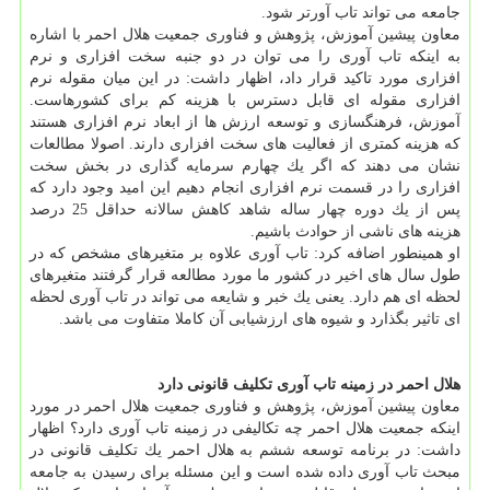
جامعه می تواند تاب آورتر شود.
معاون پیشین آموزش، پژوهش و فناوری جمعیت هلال احمر با اشاره
به اینكه تاب آوری را می توان در دو جنبه سخت افزاری و نرم
افزاری مورد تاكید قرار داد، اظهار داشت: در این میان مقوله نرم
افزاری مقوله ای قابل دسترس با هزینه كم برای كشورهاست.
آموزش، فرهنگسازی و توسعه ارزش ها از ابعاد نرم افزاری هستند
كه هزینه كمتری از فعالیت های سخت افزاری دارند. اصولا مطالعات
نشان می دهند كه اگر یك چهارم سرمایه گذاری در بخش سخت
افزاری را در قسمت نرم افزاری انجام دهیم این امید وجود دارد كه
پس از یك دوره چهار ساله شاهد كاهش سالانه حداقل 25 درصد
هزینه های ناشی از حوادث باشیم.
او همینطور اضافه كرد: تاب آوری علاوه بر متغیرهای مشخص كه در
طول سال های اخیر در كشور ما مورد مطالعه قرار گرفتند متغیرهای
لحظه ای هم دارد. یعنی یك خبر و شایعه می تواند در تاب آوری لحظه
ای تاثیر بگذارد و شیوه های ارزشیابی آن كاملا متفاوت می باشد.
هلال احمر در زمینه تاب آوری تكلیف قانونی دارد
معاون پیشین آموزش، پژوهش و فناوری جمعیت هلال احمر در مورد
اینكه جمعیت هلال احمر چه تكالیفی در زمینه تاب آوری دارد؟ اظهار
داشت: در برنامه توسعه ششم به هلال احمر یك تكلیف قانونی در
مبحث تاب آوری داده شده است و این مسئله برای رسیدن به جامعه