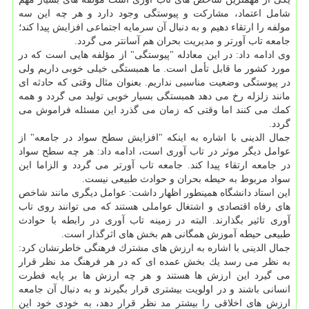
شامل اعتماد، مشاركت و پیوستگی وجود دارد و هر چه این سه
مولفه را ارتقاء دهیم و به دنبال آن سرمایه اجتماعی افزایش پیدا كند؛
جامعه تاب آورتر و مدیریت بحران هم آسانتر می گردد.
وی ادامه داد: در این معادله "پیوستگی" از مؤلفه هایی است كه در
مورد كشور ما قابل تأمل است. ما همبستگی خیلی خوبی داریم ولی
در پیوستگی وضعیت مناسبی نداریم. بعنوان مثال وقتی كه حادثه ای
مانند زلزله رخ می دهد همبستگی بسیار خوبی تولید می گردد و همه
كمك می كنند اما وقتی كه زمان می گذرد این مسئله فراموش می
گردد.
جمال الدینی با اشاره به اینكه "افزایش سطح سواد در جامعه" از
عوامل دیگر موثر در تاب آوری است، ادامه داد: هر چه سطح سواد
در جامعه ارتقاء پیدا كند. جامعه تاب آورتر می گردد و الزاما این
سواد مربوط به حیطه بحران و حوادث طبیعی نیست.
این استاد دانشگاه همینطور اظهار داشت: عوامل دیگری مانند شاخص
های رفاه اقتصادی و اشتغال عواملی هستند كه می توانند روی تاب
آوری تاثیر بگذارند. البته در زمینه تاب آوری در رابطه با حوادث
طبیعی حیطه آموزش همگانی هم بخش های اثرگذار است.
جمال الدینی با اشاره به ارزش های مشترك فرهنگی خاطرنشان كرد:
به نظر می رسد یك بخش عمده ای كه در هر فرهنگ مد نظر قرار
می گیرد این ارزش ها هستند و هر چه ارزش ها بر پایه فطرت
انسانی باشند و در اولویت بیشتری قرار بگیرند و به دنبال آن جامعه
ارزش های اخلاقی را بیشتر مد نظر قرار دهد، به خودی خود این