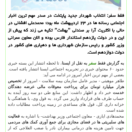
فقط سفر: انتخاب شهردار جدید پایتخت در صدر مهم ترین اخبار
اجتماعی رسانه ها در ۲۳ اردیبهشت ماه بود؛ محمدعلی افشانی در
حالی با اكثریت آرا بر صندلی ˮبهشتˮ تكیه می زند كه پیش از
این و در دولت یازدهم استاندار فارس بوده و الان معاون عمرانی
وزیر كشور و رئیس سازمان شهرداری ها و دهیاری های كشور در
دولت دوازدهم است.
به گزارش فقط
سفر
به نقل از ایسنا
، تا لحظه انتشار این بسته خبری
حدود ۶۰ محتوای خبری در تحریریه اجتماعی ایسنا انتشار یافته است.
بعضی از مهم ترین اخبار امروز در ادامه می آید:
طاهر موهبتی - مدیر عامل سازمان بیمه سلامت - امروز از
تخصیص
هزار میلیارد تومان برای پرداخت معوقات مالی عرضه دهندگان
خدمت
خبر داد و اظهار داشت: این منابع طی دو سه روز آینده به
حساب طرف های قرارداد واریز می گردد. به قول وی، با هماهنگی با
خزانه داری كل، قول های مساعدی در زمینه پرداخت مطالبات داده
شده است.
محمدهادی ایازی - معاون اجتماعی وزیر بهداشت- با اشاره به
فعالیت
های سلبریتی ها در فضای مجازی برای جمع آوری كمك های مردمی
جهت تامین هزینه های درمانی بیماران نادر یا صعب العلاجی كه از