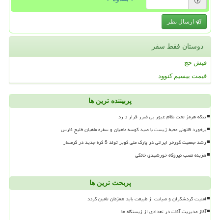
ارسال نظر
دوستان فقط سفر
فیش حج
قیمت بیسیم کنوود
پربیننده ترین ها
تنگه هرمز تحت نظام عبور بی ضرر قرار دارد
برخورد قانونی محیط زیست با صید کوسه ماهیان و سفره ماهیان خلیج فارس
رشد جمعیت گورخر ایرانی در پارک ملی کویر تولد 5 کره جدید در گرمسار
هزینه نصب نیروگاه خورشیدی خانگی
پربحث ترین ها
امنیت گردشگران و صیانت از طبیعت باید همزمان تامین گردد
آغاز مدیریت آفات در تعدادی از زیستگاه ها