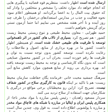
ارسال شده است
اظهار داشت: منتظریم قوه قضائیه با پیگیری هایی
كه انجام خواهد داد موارد تخلف را مشخص و متخلفین را وادار كند
كه حقوق بیت المال را به اعضا برگردانند. او همینطور اعلام نمود:
نحوه فعالیت و جذب در مدارس استعدادهای درخشان را ظرف چند
روز آینده و تا آخر هفته مشخص می نماییم اما حتما آزمون تستی
برای گزینش نخواهیم داشت.
حمید ظهرابی - معاون محیط طبیعی و تنوع زیستی محیط زیست
كشور - هم تصریح كرد:
بسیاری از تالاب های كشور در اثر ناهمخوانی
توسعه با ظرفیت های طبیعی خشك شده است.
او همینطور اظهار
داشت: كشور ما در بهره برداری از منابع، اصول و ملاحظات را
رعایت نكرده است. توسعه كشور بدون توجه نسبت به توان و
ظرفیت ها رقم خورده است. بحران آب در كشور محصول صنایعی
است كه بدون نگاه كارشناسی و توجه به محیط زیست توسعه یافته
اند. بهره برداری بی رویه از منابع همچون موارد كاهش منابع آبی
است.
سرهنگ جمشید محبت خانی -فرمانده یگان حفاظت سازمان محیط
زیست- هم با تاكید بر اینكه
قانون به كارگیری سلاح در كشور شفاف
نیست
، تصریح كرد: ازاین رو محیطبانان برخی مواقع در درگیری با
شكارچیان جهت استفاده از سلاح تردید می كنند.
سردار مسعود زاهدیان - رئیس پلیس مبارزه با مواد مخدر ناجا- از
همكاری پلیس ایران و ایتالیا در مبارزه با شبكه های قاچاق مواد مخدر
و مبارزه با پولشویی اطلاع داده است. به قول وی، چندین سال است