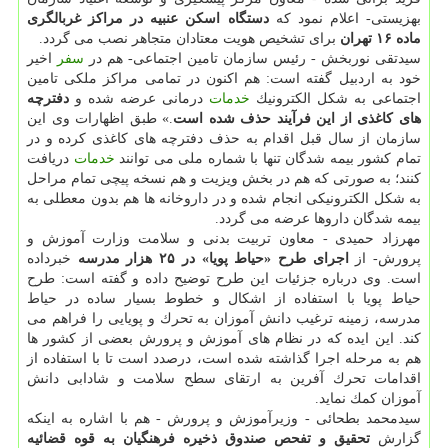
بهزیستی- اعلام نمود كه
دستگاه اسكن عنبیه در مراكز غربالگری
ماده ۱۶ تهران
برای تشخیص هویت معتادان متجاهر نصب می گردد.
سیدتقی نوربخش - رئیس سازمان تامین اجتماعی- هم در
سفر
اخیر
خود به اردبیل گفته است: هم اكنون در تمامی مراكز ملكی تامین
اجتماعی به شكل الكترونیك
خدمات
درمانی عرضه شده و
دفترچه
های كاغذی از این فرآیند حذف شده است
.» طبق اظهارات وی این
سازمان از سال قبل اقدام به حذف دفترچه های كاغذی كرده و در
تمام كشور بیمه شدگان تنها با شماره ملی می توانند
خدمات
دریافت
كنند؛ به صورتی كه هم در بخش ویزیت و هم نسخه پیچی تمام مراحل
به شكل الكترونیكی انجام شده و در داروخانه ها هم بدون معطلی به
بیمه شدگان داروها عرضه می گردد.
مهرزاد حمیدی - معاون تربیت بدنی و سلامت وزارت آموزش و
پرورش- از
اجرای طرح «حیاط پویا» در ۲۵ هزار مدرسه
خبرداده
است. وی درباره جزئیات این طرح توضیح داده و گفته است: طرح
حیاط پویا با استفاده از اشكال و خطوط بسیار ساده در حیاط
مدرسه، زمینه ترغیب دانش آموزان به تحرك و پویایی را فراهم می
كند. این ایده كه در نظام های آموزش و پرورش بعضی از كشور ها
هم به مرحله اجرا گذاشته شده است، درصدد است تا با استفاده از
اقدامات تحرك آفرین به ارتقای سطح سلامت و شادابی دانش
آموزان كمك نماید.
سیدمحمد بطحائی - وزیرآموزش و پرورش - هم با اشاره به اینكه
گزارش
تحقیق و تفحص صندوق ذخیره فرهنگیان به قوه قضائیه