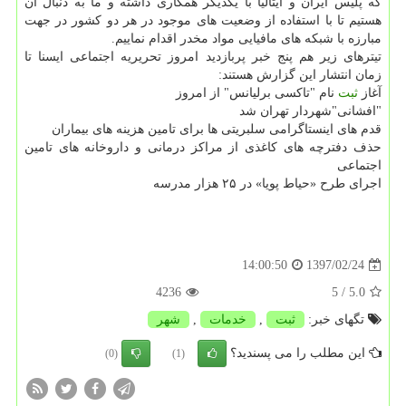
كه پلیس ایران و ایتالیا با یكدیگر همكاری داشته و ما به دنبال آن
هستیم تا با استفاده از وضعیت های موجود در هر دو كشور در جهت
مبارزه با شبكه های مافیایی مواد مخدر اقدام نماییم.
تیترهای زیر هم پنج خبر پربازدید امروز تحریریه اجتماعی ایسنا تا
زمان انتشار این گزارش هستند:
آغاز
ثبت
نام "تاكسی برلیانس" از امروز
"افشانی"شهردار تهران شد
قدم های اینستاگرامی سلبریتی ها برای تامین هزینه های بیماران
حذف دفترچه های كاغذی از مراكز درمانی و داروخانه های تامین
اجتماعی
اجرای طرح «حیاط پویا» در ۲۵ هزار مدرسه
1397/02/24
14:00:50
4236
/ 5
5.0
تگهای خبر:
ثبت
,
خدمات
,
شهر
این مطلب را می پسندید؟
(0)
(1)