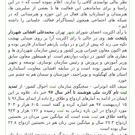
نظر مالی توانمندی كافی را ندارند، اعلام نموده است كه « در این
راستا و برای ساماندهی این فعالیت ها با بعضی از سلبریتی ها،
هنرمندان و استارتاپ های فعال در این حوزه و هنرمندانی كه در
شبكه های اجتماعی همچون اینستاگرام فعالند، جلساتی را داشته
ایم.»
با رأی اكثریت اعضای شورای
شهر
تهران
محمدعلی افشانی شهردار
پایتخت شد
. وی در حالی با رای اكثریت آرا بر روی صندلی بهشت
تكیه می زند كه پیش از این و در دولت یازدهم استاندار فارس بوده و
هم اكنون معاون عمرانی وزیر كشور و رئیس سازمان شهرداری ها و
دهیاری های كشور در دولت دوازدهم است. او همینطور معاون سابق
وزیر آموزش و پرورش و رئیس سازمان نوسازی، توسعه و تجهیز
مدارس كشور بوده است و در سابقه افشانی معاونت استانداری
استان های كهگیلویه و بویراحمد، خوزستان و سمنان هم به چشم می
خورد.
سیف الله ابوترابی - سخنگوی سازمان
ثبت
احوال كشور- از
تمدید
ثبت
نام كارت ملی هوشمند تا آخر سال ۹۷
خبر داد. علاوه بر این
ایشان در ادامه به آمارهای ازدواج و طلاق رخ داده از ابتدای سال۹۶ تا
۱۵ اردیبهشت ۹۷ هم اشاره كرده و گفته است: ۶۰۵ هزار و ۴۰۴
مورد ازدواج در این بازه زمانی به
ثبت
رسیده و ۱۷۶ هزار و ۹۲۴
واقعه طلاق هم
ثبت
شده است كه میانگین سن مردان در نخستین
ازدواج ۲۷.۳ سال و میانگین سن زنان هم در نخستین ازدواج ۲۲.۸
سال بوده است.
فرید براتی سده - معاون مركز پیشگیری و توسعه اعتیاد سازمان