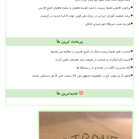
برخورد قانونی محیط زیست با صید کوسه ماهیان و سفره ماهیان خلیج فارس
رشد جمعیت گورخر ایرانی در پارک ملی کویر تولد 5 کره جدید در گرمسار
هزینه نصب نیروگاه خورشیدی خانگی
پربحث ترین ها
خسارت های محیط زیست جنگ در خلیج فارس را مطالبه می نماییم
امنیت گردشگران و صیانت از طبیعت باید همزمان تامین گردد
آغاز مدیریت آفات در تعدادی از زیستگاه ها
کشف 2 تن چوب تاغ در کوهپایه اصفهان طی 24 ساعت اخیر 8 نفر دستگیر شدند
جدیدترین ها