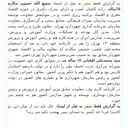
به گزارش فقط
سفر
به نقل از ایسنا،
سمیع الله حسینی مكارم
58ساله
، زاده كاشان است و دارای مدرك دكتری در حوزه اقتصاد
نظری و اقتصاد برنامه ریزی است و در سوابقش معاونت توسعه
مدیریت سازمان میراث فرهنگی، صنایع دستی و گردشگری، معاونت
سازمان سرمایه گذاری شهرداری تهران، معاون طرح و برنامه پست
بانك، مدیر كل بودجه و تشكیلات وزارت آموزش و پرورش،
سرپرست مدارس ایران در شبه قاره هند و رئیس آموزش و پرورش
منطقه ۱۴ تهران را هم در كارنامه خود دارد و بعد از استعفای
محمدعلی نجفی، حسینی مكارم كه معاون مالی و اقتصاد شهری
شهردار سابق بود به سمت سرپرستی شهرداری تهران تعیین شد.
سید محمدعلی افشانی 59 ساله
هم در سوابق كاری خود عضویت در
شورای مركزی حزب اعتماد ملی را دارد و در دولت یازدهم استاندار
فارس بود و هم اكنون هم با حكم وزیر كشور، معاون عمرانی وزارت
كشور و رئیس سازمان شهرداری ها و دهیاری های كشور در دولت
دوازدهم است.
در كارنامه كاری وی، معاونت سابق وزیر آموزش و پرورش و رئیس
سازمان نوسازی، توسعه و تجهیز مدارس كشور هم به چشم می
خورد.
به گزارش فقط
سفر
به نقل از ایسنا،
حال باید دید از میان این دو
كاندیدا فردا چه كسی به صندلی سبز بهشت تكیه می زند؟