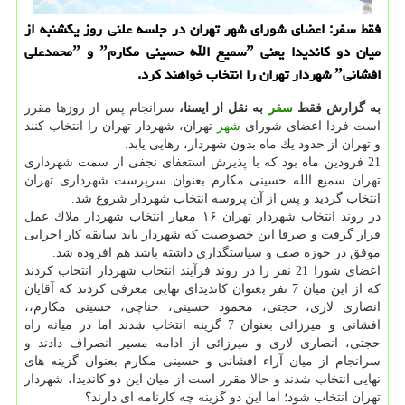
فقط سفر: اعضای شورای شهر تهران در جلسه علنی روز یكشنبه از
میان دو كاندیدا یعنی ˮسمیع الله حسینی مكارمˮ و ˮمحمدعلی
افشانیˮ شهردار تهران را انتخاب خواهند كرد.
به گزارش فقط
سفر
به نقل از ایسنا،
سرانجام پس از روزها مقرر
است فردا اعضای شورای
شهر
تهران، شهردار تهران را انتخاب كنند
و تهران از حدود یك ماه بدون شهردار، رهایی یابد.
21 فرودین ماه بود كه با پذیرش استعفای نجفی از سمت شهرداری
تهران سمیع الله حسینی مكارم بعنوان سرپرست شهرداری تهران
انتخاب گردید و پس از آن پروسه انتخاب شهردار شروع شد.
در روند انتخاب شهردار تهران ۱۶ معیار انتخاب شهردار ملاك عمل
قرار گرفت و صرفا این خصوصیت كه شهردار باید سابقه كار اجرایی
موفق در حوزه صف و سیاستگذاری داشته باشد هم افزوده شد.
اعضای شورا 21 نفر را در روند فرآیند انتخاب شهردار انتخاب كردند
كه از این میان 7 نفر بعنوان كاندیدای نهایی معرفی كردند كه آقایان
انصاری لاری، حجتی، محمود حسینی، حناچی، حسینی مكارم،،
افشانی و میرزائی بعنوان 7 گزینه انتخاب شدند اما در میانه راه
حجتی، انصاری لاری و میرزائی از ادامه مسیر انصراف دادند و
سرانجام از میان آراء افشانی و حسینی مكارم بعنوان گزینه های
نهایی انتخاب شدند و حالا مقرر است از میان این دو كاندیدا، شهردار
تهران انتخاب شود؛ اما این دو گزینه چه كارنامه ای دارند؟