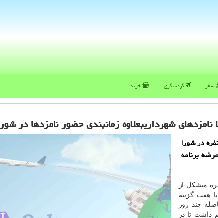
سفر
گردشگری
خرید
فره در شورا
رضه برنامه
نفره متشكل از
ا هفت گزینه
صله چند روز
 داشت تا در