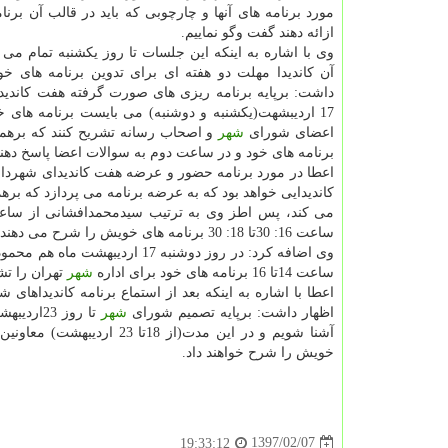
مورد برنامه های آنها و چارچوبی كه باید در قالب آن برنا
ازائه دهند گفت وگو نماییم.
وی با اشاره به اینكه این جلسات تا روز یكشنبه تمام می
آن كاندیدا مهلت دو هفته ای برای تدوین برنامه های خود
17 اردیبشهت(یكشنبه و دوشنبه) می بایست برنامه های 
اعضای شورای
شهر
و اصحاب رسانه تشریح كنند كه برهمی
برنامه های خود و در ساعت دوم به سوالات اعضا پاسخ دهند
اعطا در مورد برنامه حضور و عرضه هفت كاندیدای شهرد
ساعت 16: 30تا 18: 30 برنامه های خویش را شرح می دهند.
ساعت 14تا 16 برنامه های خود برای اداره
شهر
تهران را تش
اظهار داشت: برپایه تصمیم شورای
شهر
تا روز 3
آشنا شویم و در این مدت(ا
خویش را شرح خواهند داد.
1397/02/07
19:33:12