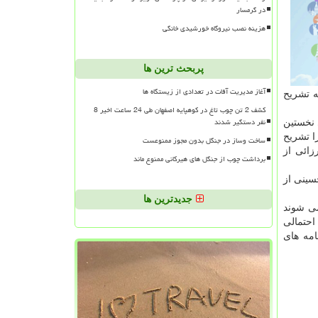
در گرمسار
هزینه نصب نیروگاه خورشیدی خانگی
پربحث ترین ها
آغاز مدیریت آفات در تعدادی از زیستگاه ها
ه تشریح
کشف 2 تن چوب تاغ در کوهپایه اصفهان طی 24 ساعت اخیر 8
نفر دستگیر شدند
 نخستین
از ساعت 8تا10 برنامه های خویش را تشریح
ساخت وساز در جنگل بدون مجوز ممنوعست
لله حسینی مكارم از ساعت 14 تا 16 و حجت میرزائی از
برداشت چوب از جنگل های هیرکانی ممنوع ماند
ی از ساعت 10: 30تا 12: 30 و سیدمحمود حسینی از
جدیدترین ها
در روز 18اردیبهشت ماه انتخاب می شوند
 احتمالی
رنامه های