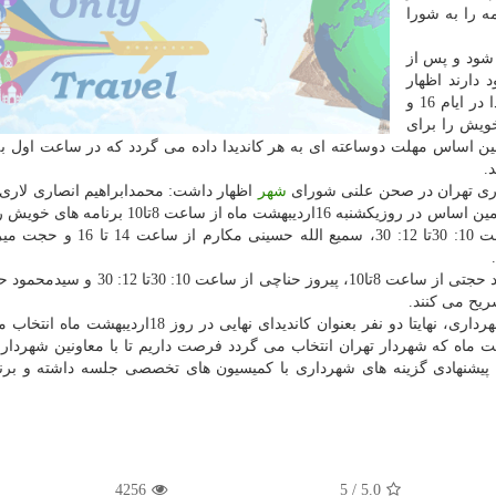
مه را به شورا
 شود و پس از
 دارند اظهار
داشت: برپایه برنامه ریزی های صورت گرفته هفت كاندیدا در ایام 16 و
خویش را برای
ن اساس مهلت دوساعته ای به هر كاندیدا داده می گردد كه در ساعت اول ب
.
اری تهران در صحن علنی شورای
شهر
اظهار داشت: محمدابراهیم انصاری لاری
كاندیدایی خواهد بود كه به عرضه برنامه می پردازد كه برهمین اساس در روزیكشنبه 16اردیبهشت ماه 
می كند، پس اطز وی به ترتیب سیدمحمدافشانی از ساعت 10: 30تا 12: 30، سمیع ا
وی اضافه كرد: در روز دوشنبه 17 اردیبهشت ماه هم محمود حجتی از ساعت 8تا10، پیروز حناچ
ریح می كنند.
اعطا با اشاره به اینكه بعد از استماع برنامه كاندیداهای شهرداری، نهایتا دو نفر بعنوان كاندیدای نهایی 
2اردیبهشت ماه كه شهردار تهران انتخاب می گردد فرصت داریم تا با معاونین شهردار
ز 18تا 23 اردیبهشت) معاونین پیشنهادی گزینه های شهرداری با كمیسیون های تخصصی جلسه داشته و ب
4256
/ 5
5.0