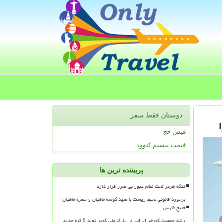
دوستان فقط سفر
فیش حج
قیمت بیسیم کنوود
پربیننده ترین ها
تنگه هرمز تحت نظام عبور بی ضرر قرار دارد
برخورد قانونی محیط زیست با صید کوسه ماهیان و سفره ماهیان
خلیج فارس
رشد جمعیت گورخر ایرانی در پارک ملی کویر تولد 5 کره جدید