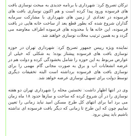
تركان تصریح كرد: شهرداری با برنامه جدیدی به مبحث نوسازی بافت
های فرسوده ورود پیدا كرده است و هم اكنون نوسازی بافت های
فرسوده در تعدادی از زمین های شهرداری با مشاركت سرمایه
گذاران شروع شده كه بطور قطع بعد از ساخت خانه هایی در بافت
فرسوده، این خانه ها با محدوده های فرسوده اطراف معاوضه می
گردد و به همین ترتیب محلات نوسازی خواهند شد.
نماینده ویژه رییس جمهور تصریح كرد: شهرداری تهران در حوزه
نوسازی بافت های فرسوده پیشتاز بوده؛ به شكلی كه خیلی از
عوارض مربوط به این حوزه را شامل بخشودگی كرده و دولت هم در
عرضه انشعابات آب و برق به صورت مجانی گام مهمی را برای
نوسازی بافت های فرسوده برداشته است البته تخفیفات دیگری
توسط دولت برای تسهیل نوسازی عرضه خواهد شد.
وی در انتها اظهار داشت: نخستین محله را شهرداری تهران دو هفته
نوسازی را در آن شروع كرده كه ساخت و سازها حدود ۱۸ ماه زمان
می برد اما برای انتهای كل طرح مسكن امید نباید زمانی را تعیین
نماییم چون كه این طرح تا زمانی كه دیگر بافت فرسوده ای نداشته
باشیم باید پیش برود.