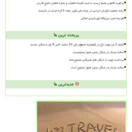
برخورد قانونی محیط زیست با صید کوسه ماهیان و سفره ماهیان خلیج فارس
رشد جمعیت گورخر ایرانی در پارک ملی کویر تولد 5 کره جدید در گرمسار
هزینه نصب نیروگاه خورشیدی خانگی
پربحث ترین ها
کشف 2 تن چوب تاغ در کوهپایه اصفهان طی 24 ساعت اخیر 8 نفر دستگیر شدند
ساخت وساز در جنگل بدون مجوز ممنوعست
برداشت چوب از جنگل های هیرکانی ممنوع ماند
ساخت وساز در جنگل بدون مجوز ممنوع است
جدیدترین ها