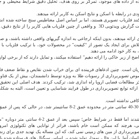
ستفاده از داده های موجود، تمرکز بر روی هدف، تحلیل دقیق شرایط محیطی و ج
 در رابطه با اسکن و نتایج اسکن به کاربر ارائه میدهند.
یکنند فلزیاب تصویری هستند، اما بر اساس اصل مغناطیس سنج ساخته شده اند
نتایج سطحی ارائه میدهند. تنظیمات محدود و همچنین قابلیت گزارش ویدئویی 3D و واقعی از چنین فلزیاب هایی کاربر را از ن
ای ارائه میدهند، بدون اینکه ارجاعی به اندازه گیریهای واقعی داشته باشند، و ص
لاش برای ایجاد یک تصور از “کیفیت” در محصولات خود، با ترکیب فلزیاب با 
، به کار خود ادامه می دهند.
 از زیر خاکی را ارائه دهیم” استفاده میکنند، و تمایل دارند که از برخی لواز
شتریان است. چنین ادعاهای فریبنده ای برای خراب شدن نقایص و نقاط ضعف فل
وص تصویربرداری از رسوبات طلا به ویژه توسط دانشمندان، بیش از یک فناور
روژه “هاپ” که در سال 1999 توسط مرکز مطالعات فضایی اروپا راه اندازی شد، ترکیب کردند. هدف اصلی این تح
ئه توابع تصویربرداری در طول فرایند شناسایی و تعیین است، البته به شکل
اشیایی که محققان خودشان به خاک سپرده بودند ظاهر شدند اما فقط در شرایط خاص؛ سپس بعد از
ی، هرچند که ممکن است خام باشند، فراتر از توانایی های تکنولوژی امر
تصویربرداری از مین های زمینی نمی کند، که این مساله یک تهدید جدی برای زن
ن آنها. با این حال، نمودار تولید شده بر اساس سیگنال های فرستاده شده ی