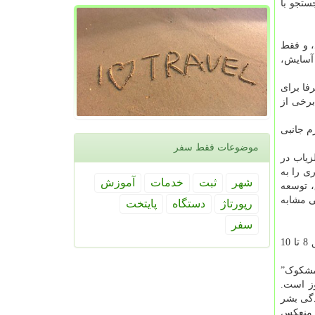
ستجو با
، و فقط
تایج دقیق، آسایش،
رفا برای
برخی از
م جانبی
موضوعات فقط سفر
زیاب در
ی را به
شهر
ثبت
خدمات
آموزش
قیق، توسعه
ی مشابه
رپورتاژ
دستگاه
پایتخت
سفر
نمونه اولیه این پروژه قادر به شناسایی یک مین ضد تانک 30-40 سانتی متر در محدوده عمق 2-8 سانتیمتر شد، در حالی که پس از عمق 8 تا 10
 عمق 2-4 سانتی متر دوباره “مشکوک”
وز است.
دگی بشر
ا منعکس