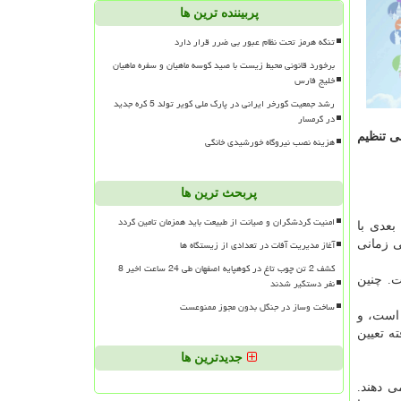
پربیننده ترین ها
تنگه هرمز تحت نظام عبور بی ضرر قرار دارد
برخورد قانونی محیط زیست با صید کوسه ماهیان و سفره ماهیان
خلیج فارس
رشد جمعیت گورخر ایرانی در پارک ملی کویر تولد 5 کره جدید
در گرمسار
ی تنظیم
هزینه نصب نیروگاه خورشیدی خانگی
پربحث ترین ها
امنیت گردشگران و صیانت از طبیعت باید همزمان تامین گردد
بعدی با
آغاز مدیریت آفات در تعدادی از زیستگاه ها
ی زمانی
کشف 2 تن چوب تاغ در کوهپایه اصفهان طی 24 ساعت اخیر 8
ت. چنین
نفر دستگیر شدند
ساخت وساز در جنگل بدون مجوز ممنوعست
 است، و
ه تعیین
جدیدترین ها
ی دهند.