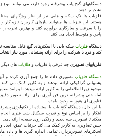
دستگاههای گنج یاب پیشرفته وجود دارد، می توانند تنوع زی
تشخیص دهند.
فلزیاب ها تک سکه و هابی نیز از نظر ویژگیهای مختل
هستند. این فلزیاب ها میتوانند نیازهای کاربران تازه کار
را با سرعت و سازگاری برآورده کنند و بهترین تجربه ر
پایین و متوسط ایجاد می کنند.
دستگاه
فلزیاب‌
سکه یابی با اسکنرهای گنج قابل مقایسه نیس
کند و فرد یا شرکت را برای ارائه پشتیبانی مورد نیاز انتخاب 
فلزیابهای تصویری
چه فرقی با فلزیاب و
طلایاب
های دیگر د
دستگاه فلزیاب
تصویری داده ها را جمع آوری کرده و آنها
پشتیبانی گرافیکی ارائه میدهند و به کاربر کمک می کن
میشود زیرا اطلاعاتی را به کاربر ارائه میدهد تا بتوانند تصمی
اما، حتی پیشرفته ترین فن آوری برای ارائه تصویر دقیق 
فناوری ای هنوز به وجود نیامده.
با این حال، دستگاه گنج یاب با استفاده از تکنولوژی پیشر
اینکار را بر اساس نوع و قدرت سیگنال شی فلزی انجام م
میکند تا تصویری سه بعدی و رنگی روی صفحه ارائه دهد.
چنین تصاویری به کاربر کمک می کند جزئیات عمق، ابعاد 
اسکنرهای تصویربرداری تمامی اندازه گیری ها و داده ها