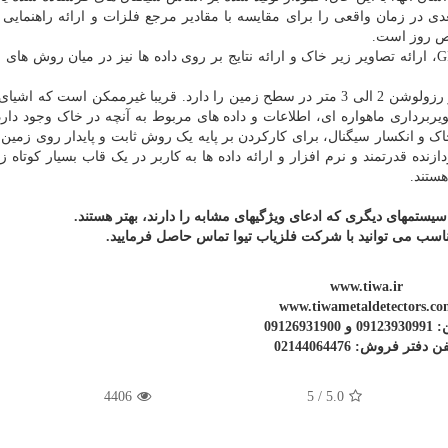
 در زمان واقعی را برای مقایسه با مقادیر مرجع فلزات و ارائه راهنمایی ب
یص روز است.
تصویربرداری با بهره گیری از تکنولوژی ماهواره ای و GPRS، ارائه تصاویر زیر خاک و ارائه نتایج بر روی داده ها نیز در میان روش 
یک تصویر قابل فهم از یک ماهواره بسیار پیشرفته، حداکثر رزولوشن 2 الی 3 متر در سطح زمین را دارد. قریبا غیرممکن است
یربرداری ماهواره ای، اطلاعات و داده های مربوط به آنچه در خاک وجود دارد
 و انکسار سیگنال، برای کارکردن بر پایه یک روش ثابت و پایدار روی زمین ن
دازنده قدرتمند و نرم افزار و ارائه داده ها به کاربر در یک قاب بسیار کوتاه ز
ستند.
سیستمهای دیگری که ادعای ویژگیهای مشابه را دارند، بهتر هستند.
ناسب می توانید با شرکت فلزیاب تیوا تماس حاصل فرمایید.
www.tiwa.ir
www.tiwametaldetectors.co
 09126931900
ن دفتر فروش: 02144064476
4406
/ 5
5.0