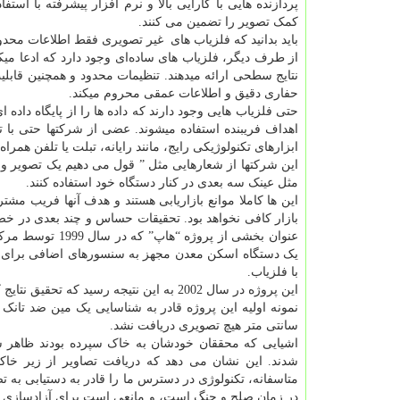
پردازنده هایی با کارایی بالا و نرم افزار پیشرفته با ا
کمک تصویر را تضمین می کنند.
باید بدانید که فلزیاب های غیر تصویری فقط اطلاعات محدودی
از طرف دیگر، فلزیاب های ساده‌ای وجود دارد که ادعا م
حفاری دقیق و اطلاعات عمقی محروم میکند.
حتی فلزیاب هایی وجود دارند که داده ها را از پایگاه داده 
اهداف فریبنده استفاده میشوند. عضی از شرکتها حتی با ت
ابزارهای تکنولوژیکی رایج، مانند رایانه، تبلت یا تلفن همراه
این شرکتها از شعارهایی مثل ” قول می دهیم یک تصویر واضح
مثل عینک سه بعدی در کنار دستگاه خود استفاده کنند.
این ها کاملا موانع بازاریابی هستند و هدف آنها فریب م
بازار کافی نخواهد بود. تحقیقات حساس و چند بعدی در خص
عنوان بخشی از پ
یک دستگاه اسکن معدن مجهز به سنسورهای اضافی برای ارا
با فلزیاب.
این پروژه در سال 2002 به این نتیجه رسید که تحقیق نتایج کافی نداشته است.
سانتی متر هیچ تصویری دریافت نشد.
شدند. این نشان می دهد که دریافت تصاویر از زیر خاک
متاسفانه، تکنولوژی در دسترس ما را قادر به دستیابی به 
در زمان صلح و جنگ است، و مانعی است برای آزادسازی اسا