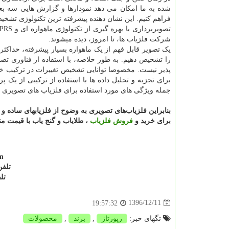
شده به ما امکان می دهد نمودارها و گزارش هایی سه بعدی
فراهم کنیم. این نشان دهنده پیشرفته ترین تکنولوژی تشخ
شرکت فلزیاب‌ ها، تا امروز، دیده میشوند.
را تشخیص دهیم. به طور خلاصه، با استفاده از فناوری تصو
پذیر نیست. مخصوصا توانایی تشخیص تغییرات در ترکیب خاک
برای تجزیه و تحلیل داده ها با استفاده از ترکیبی از یک پر
جمله ویژگی های مورد استفاده برای فلزیاب های تصویری ه
بنابراین فلزیاب‌های تصویری به وضوح از فلزیابهای ساده و 
برای خرید و
فروش فلزیاب
، طلایاب و گنج یاب با قیمت م
m
تلفن: 09123930991 و
تلف
1396/12/11
19:57:32
تگهای خبر:
رپورتاژ
,
برند
,
محصولات