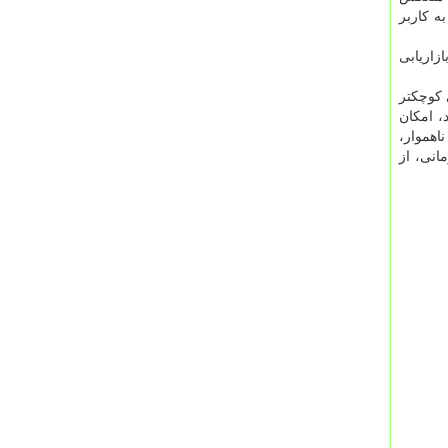
ه کاربر
های بازاریابی
 که اشیای کوچکتر
، امکان
اهموار،
مانی، از