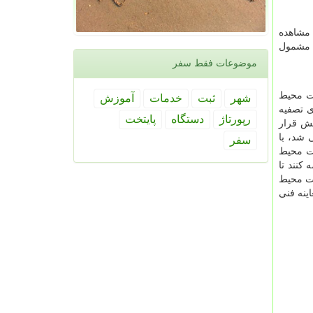
مشاهده
، مشمول
موضوعات فقط سفر
ات محیط
شهر
ثبت
خدمات
آموزش
ی تصفیه
رپورتاژ
دستگاه
پایتخت
واحد، ۶۶ واحد مورد بازدید و پایش قرار
می شد، با
سفر
ظت محیط
کنند تا
ات محیط
قانون هوای پاک دارای معاینه فنی