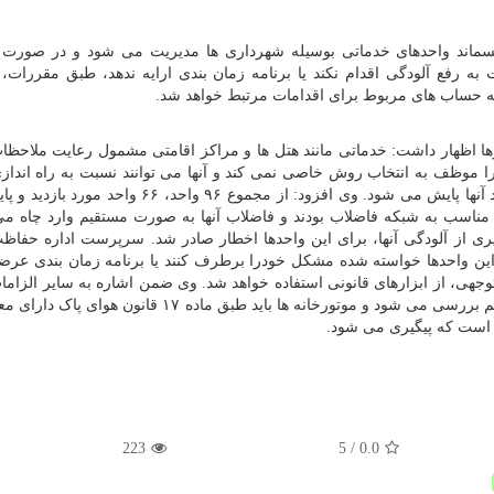
پسماند واحدهای خدماتی بوسیله شهرداری ها مدیریت می شود و در صورت 
به رفع آلودگی اقدام نکند یا برنامه زمان بندی ارایه ندهد، طبق مقررات
ه حساب های مربوط برای اقدامات مرتبط خواهد شد.
ها اظهار داشت: خدماتی مانند هتل ها و مراکز اقامتی مشمول رعایت ملاحظ
وظف به انتخاب روش خاصی نمی کند و آنها می توانند نسبت به راه انداز
خانه یا استفاده از شیوه های دیگر اقدام نمایند، اما عملکرد آنها پایش می شود. وی افزود: از مجموع ۹۶ 
فیه خانه یا اتصال مناسب به شبکه فاضلاب بودند و فاضلاب آنها به صورت مستقیم وارد چاه 
ری از آلودگی آنها، برای این واحدها اخطار صادر شد. سرپرست اداره حفا
ن واحدها خواسته شده مشکل خودرا برطرف کنند یا برنامه زمان بندی عرضه 
جهی، از ابزارهای قانونی استفاده خواهد شد. وی ضمن اشاره به سایر الزام
زیست هتل ها گفت: مطالبی مانند سیستم های گرمایشی هم بررسی می شود و موتورخانه ها باید طبق ماده ۱۷ 
ی است که پیگیری می شود.
223
/ 5
0.0