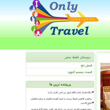
دوستان فقط سفر
فیش حج
قیمت بیسیم کنوود
پربیننده ترین ها
تنگه هرمز تحت نظام عبور بی ضرر قرار دارد
برخورد قانونی محیط زیست با صید کوسه ماهیان و سفره ماهیان
خلیج فارس
رشد جمعیت گورخر ایرانی در پارک ملی کویر تولد 5 کره جدید