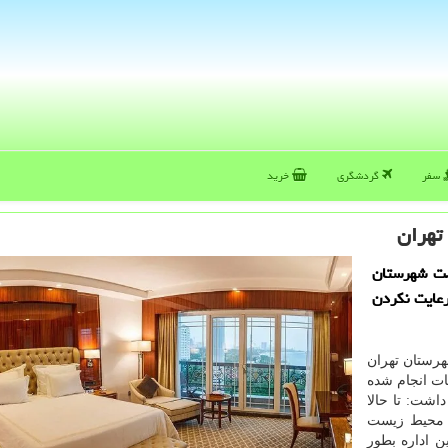
سفر
گردشگری
خرید
ست شهرستان
ای ۱۰ هتل به علت رعایت نکردن
ستان تهران
ات انجام شده
شت: تا حالا
مات محیط زیست
 اداره بطور