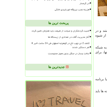
در گرمسار
هزینه نصب نیروگاه خورشیدی خانگی
پربحث ترین ها
امنیت گردشگران و صیانت از طبیعت باید همزمان تامین گردد
ند و در
از شیوه
آغاز مدیریت آفات در تعدادی از زیستگاه ها
کشف 2 تن چوب تاغ در کوهپایه اصفهان طی 24 ساعت اخیر 8
نفر دستگیر شدند
یا اتصال مناسب به شبکه
ا، برای
ساخت وساز در جنگل بدون مجوز ممنوعست
جدیدترین ها
 برنامه
ها باید