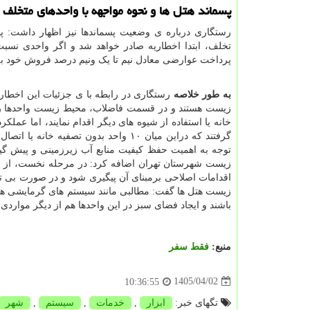
پسماند هتل ها و نحوه مواجهه با واحدهای متخلف
رستگاری درباره ی وضعیت پسماندها نیز اظهار داشت: 
تخلف، ابتدا اخطاریه صادر خواهد شد و اگر واحدی نسبت 
پرداخت عوارضی معادل نیم تا یک ونیم درصد فروش خود ب
به طور خلاصه
رستگاری در رابطه با ی جزئیات این اخطار
زیست هستند و در قسمت فاضلاب، محیط زیست واحدها را م
گرفتند که دراین میان ۱۰ واحد بدون تص
توجه به اهمیت حفظ کیفیت منابع آب زیرزمینی و پیش گی
زیست شهرستان تهران اضافه کرد: در مرحله نخست، از ای
اقدامات اصلاحی برمبنای آن پیگیری شود و در صورت بی تو
باشند و ایجاد فضای سبز در این واحدها هم از دیگر موارد
منبع:
فقط سفر
1405/04/02
10:36:55
تگهای خبر:
ابزار
,
خدمات
,
سیستم
,
شهر