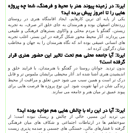
ایرنا: در زمینه پیوند هنر با محیط و فرهنگ، شما چه پروژه
هایی را تا امروز پیش برده اید؟
یکی از پایه ای ترین کارهایم، ایجاد اقامتگاه هنری در روستای
زردنجان اصفهان بوده و هنرمندان به جای خلق اثر صرف، به تجربه
زیستن، گفتگو با مردم محلی و واکاوی بسترهای فرهنگی و طبیعی
می پردازند. آثار محیط محور شکل گرفته در این بستر، اغلب تجربه
های انسانی عمیقی بوده اند که نگاه هنرمندان را به جهان و مخاطب
شان دگرگون کرده اند.
ایرنا: آیا جامعه محلی هم تحت تاثیر این حضور هنری قرار
گرفته است؟
بدون تردید. جوانان روستا در گفتگو با هنرمندان، با فرایند خلق و
اندیشیدن هنری آشنا شده اند. آثار محیطی برایشان ملموس تر و قابل
درک تر است و همین سبب می شود حس تعلق و مراقبت از محیط
زندگی شان در آنها تقویت شود. این نوع پروژه ها فرصت هایی برای
پیوند عمیق تر میان هنر و جامعه می سازند.
ایرنا: آیا در این راه با چالش هایی هم مواجه بوده اید؟
بی تردید این مسیر، خالی از چالش و ریسک نبوده است؛ از
سوءتفاهم ها در ارتباطات اجتماعی و شکاف های میان فرهنگی
گرفته تا فشارهای مالی، خستگی های جسمی و صدمه پذیری زیست