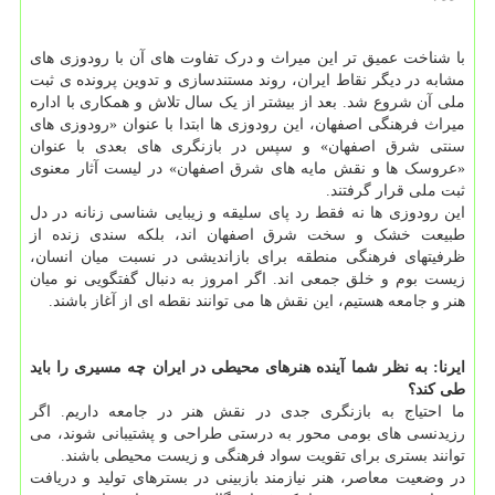
با شناخت عمیق تر این میراث و درک تفاوت های آن با رودوزی های
مشابه در دیگر نقاط ایران، روند مستندسازی و تدوین پرونده ی ثبت
ملی آن شروع شد. بعد از بیشتر از یک سال تلاش و همکاری با اداره
میراث فرهنگی اصفهان، این رودوزی ها ابتدا با عنوان «رودوزی های
سنتی شرق اصفهان» و سپس در بازنگری های بعدی با عنوان
«عروسک ها و نقش مایه های شرق اصفهان» در لیست آثار معنوی
ثبت ملی قرار گرفتند.
این رودوزی ها نه فقط رد پای سلیقه و زیبایی شناسی زنانه در دل
طبیعت خشک و سخت شرق اصفهان اند، بلکه سندی زنده از
ظرفیتهای فرهنگی منطقه برای بازاندیشی در نسبت میان انسان،
زیست بوم و خلق جمعی اند. اگر امروز به دنبال گفتگویی نو میان
هنر و جامعه هستیم، این نقش ها می توانند نقطه ای از آغاز باشند.
ایرنا: به نظر شما آینده هنرهای محیطی در ایران چه مسیری را باید
طی کند؟
ما احتیاج به بازنگری جدی در نقش هنر در جامعه داریم. اگر
رزیدنسی های بومی محور به درستی طراحی و پشتیبانی شوند، می
توانند بستری برای تقویت سواد فرهنگی و زیست محیطی باشند.
در وضعیت معاصر، هنر نیازمند بازبینی در بسترهای تولید و دریافت