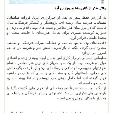
وقتی هنر از گالری ها بیرون می آید
به گزارش فقط سفر به نقل از خبرگزاری ایرنا،
فرزانه سلیمانی
نیسیانی
، هنرمند میان رشته ای، پژوهشگر و کنشگر فرهنگی، سال
هاست که در مرز میان هنر معاصر و سنت های بومی قدم می زند. او
همواره کوشیده بستری برای تعامل هنرمندان با جامعه محلی و
محیط طبیعی فراهم آورد.
دغدغه های وی نه تنها به
ثبت
و حفاظت میراث فرهنگی و طبیعی
محدود نمی گردد، بلکه به باز تعریف نقش هنر و هنرمند در جامعه
امروز می پردازد.
سلیمانی نیسیانی در راه کاری اش بدنبال ایجاد پیوندی زنده و انتقادی
میان دو عرصه بوده: از یک سو، جریان های نوین هنر معاصر با تمام
ظرفیتهای مفهومی، اجتماعی و رسانه ای آن؛ و از طرف دیگر، دانش
های محلی، داستانهای خُرد و سنت های زنده ای که اغلب در حاشیه
قرار گرفته اند، اما حامل نوعی خرد زیسته و حافظ پیوند انسان،
طبیعت و جامعه اند.
از نگاه او، سنت صرفاً مجموعه ای از فرم های گذشته گرا یا
بازنمایی های تکراری نیست؛ بلکه نوعی زیستن فرهنگی و رابطه ای
معنادار با مکان، زمان و بدن است.