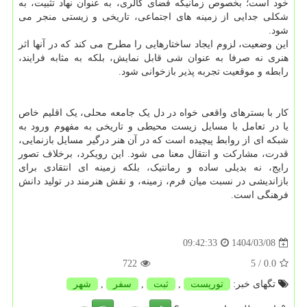
خود است؛ بخصوص زمانیکه فضای گالری، به عنوان نهاد تثبیت، به
شکلی جدایی از زمینه های اجتماعی، تاریخی و زیستی منجر می
شود.
این وضعیت، لزوم ایجاد ساختارهایی را مطرح می کند که در آنها اثر
هنری نه صرفا به عنوان شی قابل نمایش، بلکه به مثابه فرایند،
رابطه و موقعیت تجربه پذیر بازخوانی شود.
کار با بسترهای واقعی خواه در دل یک جامعه محلی، یک اقلیم خاص
یا در تعامل با مسایل زیست محیطی و تاریخی به مفهوم ورود به
شبکه ای از روابط پیچیده است که در آن هنر درگیر مسایل بازنمایی،
قدرت، مشارکت و انتقال معنا می شود. این رویکرد، برخلاف تصور
رایج، نه بدیلی ساده و رمانتیک، بلکه زمینه ای انتقادی برای
بازاندیشی در نسبت میان فرم، زمینه، و نقش هنرمند در تولید دانش
فرهنگی است.
1404/03/08
09:42:33
722
/ 5
0.0
تگهای خبر:
توریست
,
ثبت
,
سفر
,
شهر