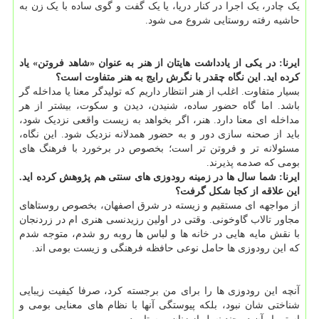
یک چادر، یک اجرا در کنار دریا، یا یک گفت و گوی ساده با یک زن به
حاشیه رفته روستایی شروع می شود.
ایرنا: در یکی از یادداشت هایتان از هنر به عنوان «شاهد فروتن» یاد
کرده اید. این نگاه چقدر با نگرش رایج به هنر متفاوت است؟
بسیار متفاوت. اغلب از هنر انتظار داریم که تولیدگر معنا یا مداخله گر
باشد. اما گاه حضور ساده، شنیدن، دیدن و سکوت، بیشتر از هر
مداخله ای معنا دارد. هنر، اگر بخواهد به زیست واقعی نزدیک شود،
باید از صحنه سازی دور و به حضور همدلانه نزدیک شود. این نگاه،
مسئولانه تر و فروتن تر است؛ بخصوص در برخورد با فرهنگ های
بومی که صدمه پذیرند.
ایرنا: شما سال ها در زمینه رودوزی های سنتی هم پژوهش کرده اید.
این علاقه از کجا شکل گرفت؟
از مواجهه ای مستقیم و زیسته در شرق اصفهان، بخصوص روستاهای
مجاور تالاب گاوخونی. وقتی در اولین رزیدنسی هنری ام در زردنجان
با نقش مایه هایی در خانه ها و لباس ها روبه رو شدم، متوجه شدم
که این رودوزی ها حامل نوعی حافظه فرهنگی و زیست بومی اند.
آنچه این رودوزی ها را برای من برجسته کرد، صرفا کیفیت زیبایی
شناختی شان نبود، بلکه پیوستگی آنها با نظام های معنایی بومی و