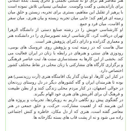
هنر معاصر هم برای او نه شکلی تجملی و گالری پسند، بلکه امکانی
برای بازاندیشی و گفت وگوست. سلیمانی نیسیانی تلاش نموده است
با پرهیز از تقلیل این مفاهیم، بستری برای تجربه، زیستن و خلقِ میان
زمینه ای فراهم کند؛ جایی میان تجربه زیسته و بیان هنری، میان سفر
و اقامت، میان فرد و جمع.
او کارشناسی خویش را در رشته صنایع دستی از دانشگاه الزهرا
تهران دریافت کرد، کارشناسی ارشد تصویرسازی را در دانشکده هنر
و معماری گذرانده و دارای دکترای پژوهش هنر است.
سال هاست که در زمینه ثبت و پژوهش روی عروسک های بومی،
رودوزی های سنتی و هنرهای در رابطه با زنان در ایران فعالیت می
کند. بخشی از این کارها به مستندسازی سنت ها، ثبت عناصر فرهنگی
و برگزاری کارگاه های مشارکتی با زنان محلی در نقاط مختلف کشور
اختصاص دارد.
در کنار این کارها، او بنیان گذار یک اقامتگاه هنری (آرت رزیدنسی) هم
بوده تا هنرمندان ایران و گاه کشورهای دیگر در دل روستای زردنجان
در حوالی اصفهان، در کنار مردم محلی زندگی کنند و از بطن طبیعت
و فرهنگ آن برای آفرینش های هنری خود الهام بگیرند.
در گفتگوی پیش رو نگاهی داریم به رویکردها، تجربیات و پروژه های
این هنرمند که از اهمیت مشارکت، حرکت، و خلق جمعی در هنر
معاصر گفته است، هنری که از دل مکان، خاطره و کنش اجتماعی
زاده می شود و نه از پشت قاب های بسته نگارخانه ها.