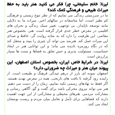
ایرنا: خانم سلیمانی، چرا فکر می کنید هنر باید به حفظ
میراث طبیعی و فرهنگی کمک کند؟
ما در سرزمینی زندگی می نماییم که از نظر تنوع زیستی و فرهنگی
کم نظیر است، اما متاسفانه در سالهای اخیر، میراث ما به دلایلی
مانند توسعه ناپایدار، بی توجهی، تغییر سبک زندگی و بحران های
اقلیمی در معرض خطر جدی قرار گرفته است. هنر، بخصوص هنر
معاصر، این ظرفیت را دارد که به مثابه روایت گر، حافظ و صدای
این میراث عمل کند. هنرمند می تواند آن چیزی را ببیند و منتقل کند
که در نگاه روزمره نادیده می ماند؛ و این توانایی هنر در ایجاد
حساسیت، مسئولیت پذیری و حس تعلق به فضاها و سنت ها بسیار
پرارزش است.
ایرنا: در شرایط خاص ایران، بخصوص استان اصفهان، این
پیوند میان هنر و میراث چه ضرورتی دارد؟
اصفهان نمونه ای بارز از درهم تنیدگی فرهنگ و طبیعت است. از
زاینده رود گرفته تا بافت های تاریخی، همه در معرض تهدید هستند.
اگر فقط به نهادهای رسمی تکیه نماییم، زمان را از دست می دهیم.
هنر می تواند نیروی محرکی باشد برای گفت و گو، آگاهی رسانی و
مشارکت مردمی. هنرهای محیطی و مشارکتی از این جهت اهمیت
دارند که فضاهایی برای تأمل و تعامل میان مردم و زیست بومشان
ایجاد می کنند.