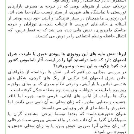
استمرار آن در چند نسل از زنان روستا بود.
برخلاف خیلی از هنرهای بومی که در چرخه ی مصرف بازارهای
توریستی یا نمایشگاه های شهری، از بستر زیست شان جدا شده اند،
این رودوزی ها همچنان در بستر فرهنگی و آیینی خود زنده بودند. از
آستانه ی خانه های عروسی تا تزئینات بقچه ی نوزادان و خرده
مناسک دامپروری، نقش هایی دیده می شد که نه فقط تزیین، که
انتقال حافظه و نظم اجتماعی را بر دوش می کشیدند.
ایرنا: نقش مایه های این رودوزی ها پیوندی عمیق با طبیعت شرق
اصفهان دارد که شما توانستید آنها را در لیست آثار ناملموس کشور
ثبت کنید؛ چگونه به این سمت و سو رفتید؟
در بررسی میدانی، دریافتیم که این نقش ها برخاسته از جغرافیای
خاص شرق اصفهان اند؛ ترکیبی از رنگ های کوچی، شکل های
هندسی-نمادین با بار آیینی، و نوعی نظام بصری که بر مبنای مواجهه
روزمره با طبیعت، حیوانات، و زیست بوم منطقه شکل گرفته است.
رنگ ها برآمده از لباس های ایلاتی، فرمی شبیه چهره اما فاقد
جنسیت و معنایی نمادین، که زنان محلی به آن نامی نمی دادند، اما
حضورش را نشانه ای از خیر و زیبایی می دانستند.
عنوان «خورشیدخانم» که بعدها توسط برخی مشاهده گران یا
تسهیلگران گذرا به آن داده شد، در واقع نسبتی بیرونی ست؛ درحالی
که زنان محلی آنرا صورتی خوش یمن، یا به زبان محلی «چش و
دووم » می نامیدند.