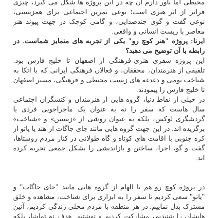
محیطی اما باور دارم آن چه در این پروژه ها شکل می گیرد، چیزی
فراتر از اثر هنری است؛ نوعی تمرین اجتماعی برای همزیستی،
نوعی گفت و گوی چندصدایی، و گامی کوچک در جهت پیوند هنر
معاصر با زیست انسانی و واقعی.
ایرنا: پروژه "هنر کوچ رو" یکی از تجربه های متمایز شماست. در
رابطه با آن توضیح می دهید؟
این پروژه سفری هنری-فرهنگی از اصفهان تا خلیج فارس بود.
تلفیقی از هنرمندان، محققان، و فعالان فرهنگی ایرانی که با اتکا به
شناخت بومی و دغدغه های زیست محیطی و فرهنگی، مسیر اصفهان
تا خلیج فارس را پیمودند.
در خیلی از نقاط دنیا، گروه هایی از هنرمندان و کنشگران اجتماعی
سال هاست که سفر را نه به عنوان یک ماجراجویی فردی یا
گردشگری لوکس، بلکه به عنوان روشی از «زیستن» و «شناخت»
برگزیده اند. در این جهت گروه هایی مانند جای جاگات از هند یا یاتو از
کره جنوبی با اقامت های کوتاه و گاه طولانی در کنار مردم روستاها،
گفت و گو، اجرا، ساختن و بازاندیشی را بشکل جمعی تجربه کرده
اند.
در پروژه کوچ رو هم با الهام از گروه هایی مانند "جای جاگات" و
"یاتو" سعی کردیم تا سفر را به ابزاری برای شناخت، مشاهده و خلق
مشترک بدل نماییم. در هر منطقه با مردم محلی زندگی کردیم، آئین
هایشان را شنیدیم، مشارکت کردیم و نوشتیم. هدف نه تماشا، بلکه