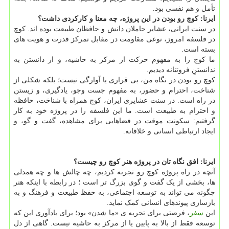
تأمل و هم نفسی بود.
ایرنا: کوچ رو بودن در این پروژه، چه معنا و کارکردی داشت؟
در سنت ایرانی، عشایر حاملان دانش و حافظان طبیعت بوده اند. کوچ
در فلسفه امروز، نوعی مقاومت در مقابل تمرکز قدرت و هویت های
بسته است.
ما کوچ را به مفهوم حرکت از مرکز به حاشیه، و از دانستن به
ندانستنِ فروتنانه دیدیم.
کوچ رو بودن در نگاه من، بی قراری یا آوارگی نیست؛ بلکه شکلی از
شناخت، احترام و حضور، به مفهوم جست وجو، یادگیری، و زیستن
در راه است. در سنت عشایری ایران، کوچ همراه با شناخت، حافظه
و احترام به طبیعت است. ما این فلسفه را در پروژه خود به کار
گرفتیم: سکونت موقت در فضاهایی برای مشاهده، گفت و گو، و
ایجاد ارتباطی انسانی و خلاقانه.
ایرنا: افق نگاه تان در پروژه هنر کوچ رو چیست؟
آنچه در راه پروژه کوچ رو تجربه کردیم، چه چالش ها و چه همدلی
ها، بخشی از یک گفت و گوی بزرگ تر است ؛ در رابطه با اینکه هنر
چگونه می تواند به توسعه اجتماعی، به حفظ طبیعت و فرهنگ و به
بازسازی پیوندهای انسانی کمک نماید.
این
سفر
، فرصتی برای تجربه ی «ما شدن» بود؛ برای یادآوری این که
توسعه فقط از بالا به پایین یا از مرکز به حاشیه نیست. گاهی از دل